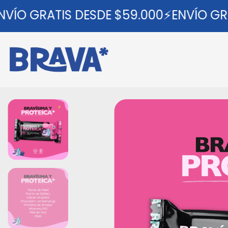
ÍO GRATIS DESDE $59.000⚡ENVÍO GRAT