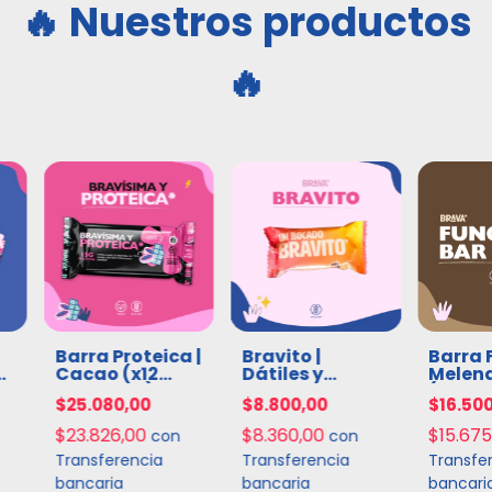
Nuestros productos
Barra Proteica |
Bravito |
Barra 
Cacao (x12
Dátiles y
Melena
unidades)
Castañas de
(x6 un
$25.080,00
$8.800,00
$16.50
Cajú (x10
unidades)
$23.826,00
$8.360,00
$15.67
con
con
Transferencia
Transferencia
Transfe
bancaria
bancaria
bancari