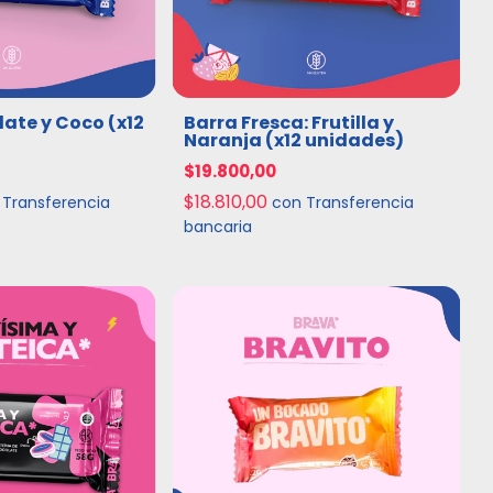
ate y Coco (x12
Barra Fresca: Frutilla y
Naranja (x12 unidades)
$19.800,00
$18.810,00
Transferencia
con
Transferencia
bancaria