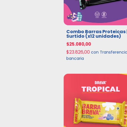
Combo Barras Proteicas 
Surtido (x12 unidades)
$25.080,00
$23.826,00
con
Transferenci
bancaria