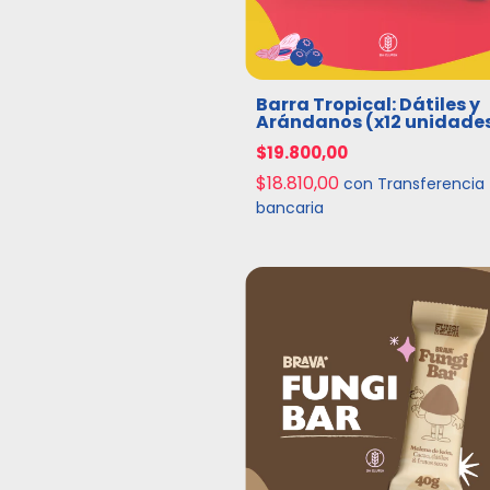
Barra Tropical: Dátiles y
Arándanos (x12 unidade
$19.800,00
$18.810,00
con
Transferencia
bancaria