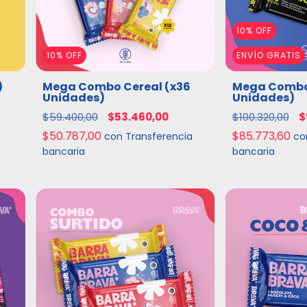
10
%
OFF
10
%
OFF
ENVÍO GRATIS
)
Mega Combo Cereal (x36
Mega Combo 
Unidades)
Unidades)
$59.400,00
$53.460,00
$100.320,00
$
$50.787,00
$85.773,60
con
Transferencia
co
bancaria
bancaria