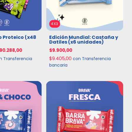
4X3
Proteico (x48
Edición Mundial: Castaña y
Datiles (x6 unidades)
90.288,00
$9.900,00
$9.405,00
n
Transferencia
con
Transferencia
bancaria