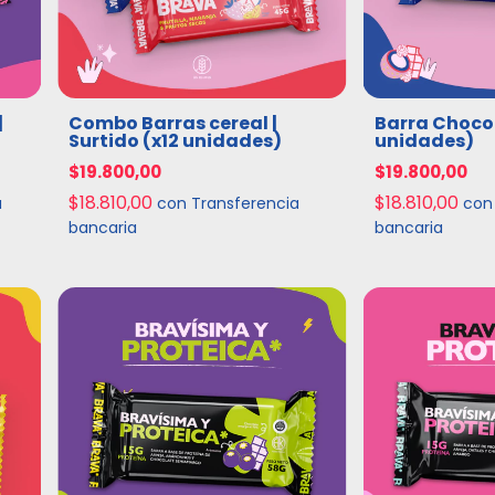
|
Combo Barras cereal |
Barra Chocol
Surtido (x12 unidades)
unidades)
$19.800,00
$19.800,00
$18.810,00
$18.810,00
a
con
Transferencia
con
bancaria
bancaria