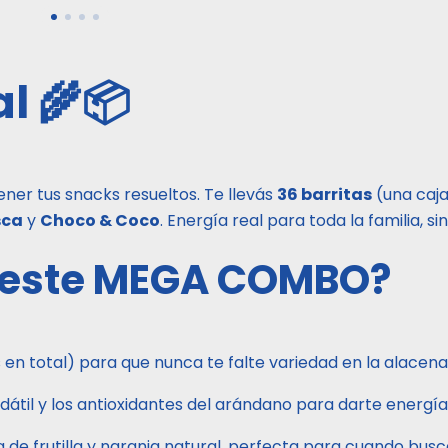
l 🌾📦
tener tus snacks resueltos. Te llevás
36 barritas
(una caja
sca
y
Choco & Coco
. Energía real para toda la familia, s
A este MEGA COMBO?
en total) para que nunca te falte variedad en la alacena
 dátil y los antioxidantes del arándano para darte energía
de frutilla y naranja natural, perfecta para cuando buscás