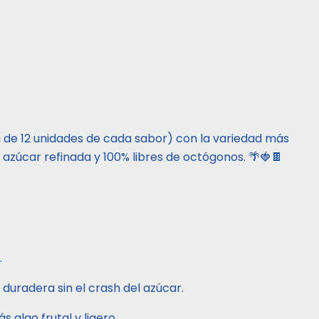
 de 12 unidades de cada sabor) con la variedad más
in azúcar refinada y 100% libres de octógonos. 🌴🍓🍫
.
 duradera sin el crash del azúcar.
 algo frutal y ligero.