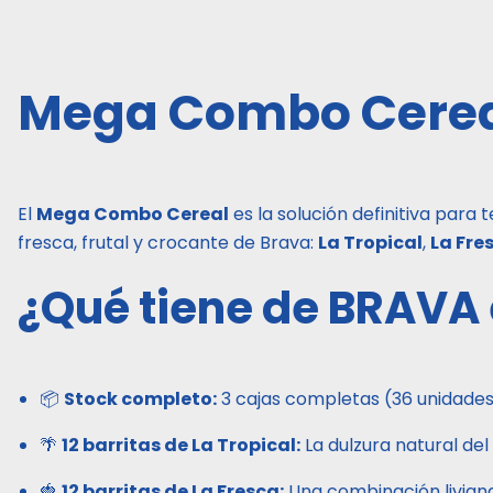
Mega Combo Cerea
El
Mega Combo Cereal
es la solución definitiva para 
fresca, frutal y crocante de Brava:
La Tropical
,
La Fre
¿Qué tiene de BRAV
📦
Stock completo:
3 cajas completas (36 unidades 
🌴
12 barritas de La Tropical:
La dulzura natural del
🍓
12 barritas de La Fresca:
Una combinación liviana 