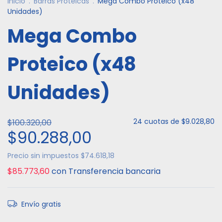
Inicio
.
Barras Proteicas
.
Mega Combo Proteico (x48
Unidades)
Mega Combo
Proteico (x48
Unidades)
24
cuotas de
$9.028,80
$100.320,00
$90.288,00
Precio sin impuestos
$74.618,18
$85.773,60
con
Transferencia bancaria
Envío gratis